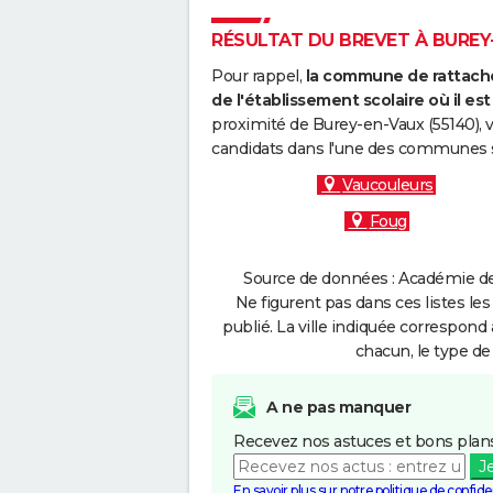
RÉSULTAT DU BREVET À BUREY-
Pour rappel,
la commune de rattache
de l'établissement scolaire où il est 
proximité de Burey-en-Vaux (55140), 
candidats dans l'une des communes s
Vaucouleurs
Foug
Source de données : Académie de
Ne figurent pas dans ces listes les
publié. La ville indiquée correspond 
chacun, le type de 
A ne pas manquer
Recevez nos astuces et bons plans
J
En savoir plus sur notre politique de confiden