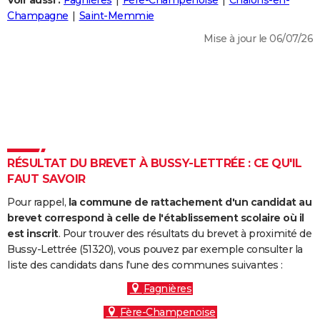
Voir aussi :
Fagnières
Fère-Champenoise
Châlons-en-
City break
Voyage de noces
Climat
Destinations
Voyage nature
Forum
+
Champagne
Saint-Memmie
PHOTO
Mise à jour le 06/07/26
GUIDES D'ACHAT
BONS PLANS
CARTE DE VOEUX
Carte Bonne année
Carte Pâques
Carte de Noël
Carte Saint-Valentin
Carte d'anniversaire
DICTIONNAIRE
Biographies
Expressions
Dictionnaire
Citations
Proverbes
RÉSULTAT DU BREVET À BUSSY-LETTRÉE : CE QU'IL
PROGRAMME TV
FAUT SAVOIR
COPAINS D'AVANT
Pour rappel,
la commune de rattachement d'un candidat au
Se connecter
Collèges
Universités
Service militaire
S'inscrire
Lycées
Primaires
Entreprises
Avis de recherche
brevet correspond à celle de l'établissement scolaire où il
AVIS DE DÉCÈS
est inscrit
. Pour trouver des résultats du brevet à proximité de
Bussy-Lettrée (51320), vous pouvez par exemple consulter la
FORUM
liste des candidats dans l'une des communes suivantes :
Lifestyle
Sport
Television
Cinema
Bricolage
Culture
Auto
Voyage
Fagnières
Fère-Champenoise