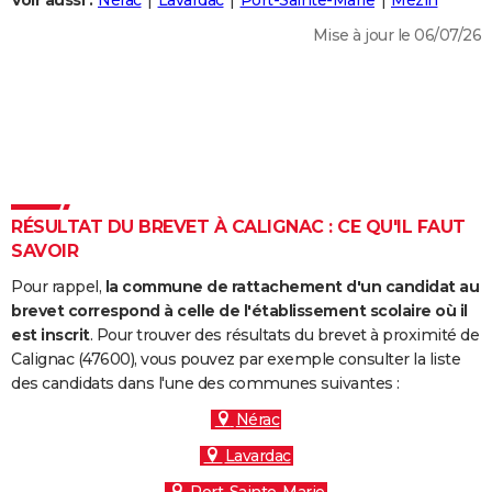
Voir aussi :
Nérac
Lavardac
Port-Sainte-Marie
Mézin
City break
Voyage de noces
Climat
Destinations
Voyage nature
Forum
+
PHOTO
Mise à jour le 06/07/26
GUIDES D'ACHAT
BONS PLANS
CARTE DE VOEUX
Carte Bonne année
Carte Pâques
Carte de Noël
Carte Saint-Valentin
Carte d'anniversaire
DICTIONNAIRE
RÉSULTAT DU BREVET À CALIGNAC : CE QU'IL FAUT
Biographies
Expressions
Dictionnaire
Citations
Proverbes
SAVOIR
PROGRAMME TV
Pour rappel,
la commune de rattachement d'un candidat au
COPAINS D'AVANT
brevet correspond à celle de l'établissement scolaire où il
Se connecter
Collèges
Universités
Service militaire
S'inscrire
Lycées
Primaires
Entreprises
Avis de recherche
est inscrit
. Pour trouver des résultats du brevet à proximité de
AVIS DE DÉCÈS
Calignac (47600), vous pouvez par exemple consulter la liste
des candidats dans l'une des communes suivantes :
FORUM
Nérac
Lifestyle
Sport
Television
Cinema
Bricolage
Culture
Auto
Voyage
Lavardac