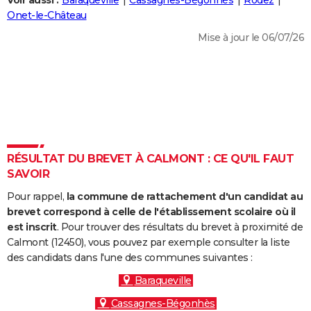
Voir aussi :
Baraqueville
Cassagnes-Bégonhès
Rodez
City break
Voyage de noces
Climat
Destinations
Voyage nature
Forum
+
Onet-le-Château
PHOTO
Mise à jour le 06/07/26
GUIDES D'ACHAT
BONS PLANS
CARTE DE VOEUX
Carte Bonne année
Carte Pâques
Carte de Noël
Carte Saint-Valentin
Carte d'anniversaire
DICTIONNAIRE
Biographies
Expressions
Dictionnaire
Citations
Proverbes
RÉSULTAT DU BREVET À CALMONT : CE QU'IL FAUT
PROGRAMME TV
SAVOIR
COPAINS D'AVANT
Pour rappel,
la commune de rattachement d'un candidat au
Se connecter
Collèges
Universités
Service militaire
S'inscrire
Lycées
Primaires
Entreprises
Avis de recherche
brevet correspond à celle de l'établissement scolaire où il
AVIS DE DÉCÈS
est inscrit
. Pour trouver des résultats du brevet à proximité de
Calmont (12450), vous pouvez par exemple consulter la liste
FORUM
des candidats dans l'une des communes suivantes :
Lifestyle
Sport
Television
Cinema
Bricolage
Culture
Auto
Voyage
Baraqueville
Cassagnes-Bégonhès