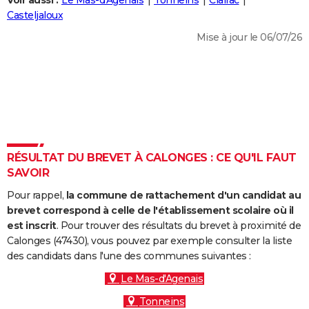
Voir aussi :
Le Mas-d'Agenais
Tonneins
Clairac
City break
Voyage de noces
Climat
Destinations
Voyage nature
Forum
+
Casteljaloux
PHOTO
Mise à jour le 06/07/26
GUIDES D'ACHAT
BONS PLANS
CARTE DE VOEUX
Carte Bonne année
Carte Pâques
Carte de Noël
Carte Saint-Valentin
Carte d'anniversaire
DICTIONNAIRE
Biographies
Expressions
Dictionnaire
Citations
Proverbes
RÉSULTAT DU BREVET À CALONGES : CE QU'IL FAUT
PROGRAMME TV
SAVOIR
COPAINS D'AVANT
Pour rappel,
la commune de rattachement d'un candidat au
Se connecter
Collèges
Universités
Service militaire
S'inscrire
Lycées
Primaires
Entreprises
Avis de recherche
brevet correspond à celle de l'établissement scolaire où il
AVIS DE DÉCÈS
est inscrit
. Pour trouver des résultats du brevet à proximité de
Calonges (47430), vous pouvez par exemple consulter la liste
FORUM
des candidats dans l'une des communes suivantes :
Lifestyle
Sport
Television
Cinema
Bricolage
Culture
Auto
Voyage
Le Mas-d'Agenais
Tonneins