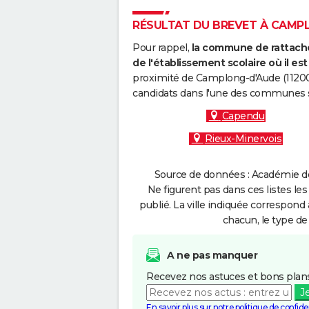
RÉSULTAT DU BREVET À CAMPLO
Pour rappel,
la commune de rattache
de l'établissement scolaire où il est 
proximité de Camplong-d'Aude (11200)
candidats dans l'une des communes s
Capendu
Rieux-Minervois
Source de données : Académie de 
Ne figurent pas dans ces listes les
publié. La ville indiquée correspond 
chacun, le type de 
A ne pas manquer
Recevez nos astuces et bons plans
J
En savoir plus sur notre politique de confiden