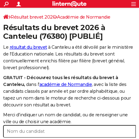
ACTUALITÉS
Connexion
S'inscrire
Résultat brevet 2026
Académie de Normandie
Rechercher
Société
Education
Villes
Politique
Faits Divers
Monde
+
SPORT
Résultats du brevet 2026 à
Football
Cyclisme
Forum
Coupe du monde 2026
Tennis
Rugby
CULTURE
Canteleu
(76380) [PUBLIÉ]
TNT
Cinéma
Musique
Programme TV
Streaming
Sorties cinéma
+
FINANCE
Le
résultat du brevet
à Canteleu a été dévoilé par le ministère
de l'Education nationale. Les résultats du brevet sont
Impôts
Immobilier
Banque
Crédit
Retraite
Epargne
Risques naturels par ville
Assurance
AUTO
continuellement enrichis filière par filière (brevet général,
brevet professionnel).
Réserver un essai
Berlines
Forum auto
Essais
Citadines
SUV
+
HIGH-TECH
GRATUIT - Découvrez tous les résultats du brevet à
Meilleur smartphone
Ordinateurs
Guide high-tech
Mobiles
Internet
Jeux vidéo
+
BRICOLAGE
Canteleu,
dans l'
académie de Normandie
, avec la liste des
candidats classés par année et par ordre alphabétique, ou
Aménagement intérieur
Cuisine
Jardinage
+
Forum
Extérieur
Salle de bains
Rangement
WEEK-END
tapez un nom dans le moteur de recherche ci-dessous pour
découvrir son résultat au brevet.
Escapades
Expositions
Week-end nature
Guides de France
Patrimoine
Musées
+
LIFESTYLE
Merci d'indiquer un nom de candidat, ou de renseigner une
Bien-être
Mode
+
Art de vivre
Loisirs
Modes de vie
ville ou de choisir une académie.
SANTE
Guide de la santé
Médicaments
+
Alimentation
Maladies
Sommeil
VOYAGE