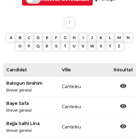
1
A
B
C
D
E
F
G
H
I
J
K
L
M
N
O
P
Q
R
S
T
U
V
W
X
Y
Z
Candidat
Ville
Résultat
Balogun Ibrahim
Canteleu
Brevet général
Baye Safa
Canteleu
Brevet général
Bejja Salhi Lina
Canteleu
Brevet général