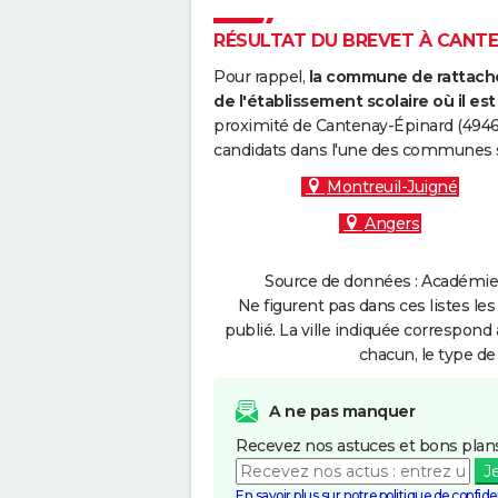
RÉSULTAT DU BREVET À CANTEN
Pour rappel,
la commune de rattache
de l'établissement scolaire où il est 
proximité de Cantenay-Épinard (49460
candidats dans l'une des communes s
Montreuil-Juigné
Angers
Source de données : Académie 
Ne figurent pas dans ces listes les
publié. La ville indiquée correspond 
chacun, le type de 
A ne pas manquer
Recevez nos astuces et bons plans
J
En savoir plus sur notre politique de confiden