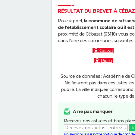
RÉSULTAT DU BREVET À CÉBAZA
Pour rappel,
la commune de rattache
de l'établissement scolaire où il est 
proximité de Cébazat (63118), vous po
dans l'une des communes suivantes 
Gerzat
Riom
Source de données : Académie de Cl
Ne figurent pas dans ces listes les
publié. La ville indiquée correspond 
chacun, le type de 
A ne pas manquer
Recevez nos astuces et bons plans
J
En savoir plus sur notre politique de confiden