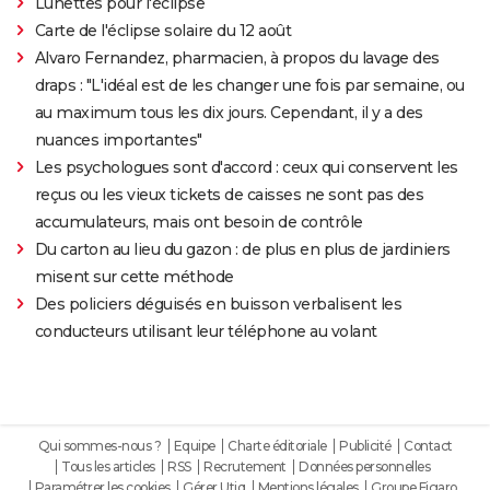
Lunettes pour l'éclipse
Carte de l'éclipse solaire du 12 août
Alvaro Fernandez, pharmacien, à propos du lavage des
draps : "L'idéal est de les changer une fois par semaine, ou
au maximum tous les dix jours. Cependant, il y a des
nuances importantes"
Les psychologues sont d'accord : ceux qui conservent les
reçus ou les vieux tickets de caisses ne sont pas des
accumulateurs, mais ont besoin de contrôle
Du carton au lieu du gazon : de plus en plus de jardiniers
misent sur cette méthode
Des policiers déguisés en buisson verbalisent les
conducteurs utilisant leur téléphone au volant
Qui sommes-nous ?
Equipe
Charte éditoriale
Publicité
Contact
Tous les articles
RSS
Recrutement
Données personnelles
Paramétrer les cookies
Gérer Utiq
Mentions légales
Groupe Figaro