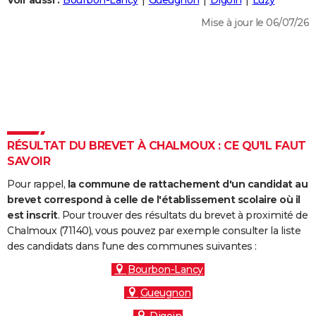
Voir aussi :
Bourbon-Lancy
Gueugnon
Digoin
Luzy
City break
Voyage de noces
Climat
Destinations
Voyage nature
Forum
+
PHOTO
Mise à jour le 06/07/26
GUIDES D'ACHAT
BONS PLANS
CARTE DE VOEUX
Carte Bonne année
Carte Pâques
Carte de Noël
Carte Saint-Valentin
Carte d'anniversaire
DICTIONNAIRE
RÉSULTAT DU BREVET À CHALMOUX : CE QU'IL FAUT
Biographies
Expressions
Dictionnaire
Citations
Proverbes
SAVOIR
PROGRAMME TV
Pour rappel,
la commune de rattachement d'un candidat au
COPAINS D'AVANT
brevet correspond à celle de l'établissement scolaire où il
Se connecter
Collèges
Universités
Service militaire
S'inscrire
Lycées
Primaires
Entreprises
Avis de recherche
est inscrit
. Pour trouver des résultats du brevet à proximité de
AVIS DE DÉCÈS
Chalmoux (71140), vous pouvez par exemple consulter la liste
des candidats dans l'une des communes suivantes :
FORUM
Bourbon-Lancy
Lifestyle
Sport
Television
Cinema
Bricolage
Culture
Auto
Voyage
Gueugnon