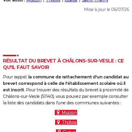
Voir aussi :
Muizon
Thillois
Gueux
Saint-Thierry
City break
Voyage de noces
Climat
Destinations
Voyage nature
Forum
+
PHOTO
Mise à jour le 06/07/26
GUIDES D'ACHAT
BONS PLANS
CARTE DE VOEUX
Carte Bonne année
Carte Pâques
Carte de Noël
Carte Saint-Valentin
Carte d'anniversaire
DICTIONNAIRE
RÉSULTAT DU BREVET À CHÂLONS-SUR-VESLE : CE
Biographies
Expressions
Dictionnaire
Citations
Proverbes
QU'IL FAUT SAVOIR
PROGRAMME TV
Pour rappel,
la commune de rattachement d'un candidat au
COPAINS D'AVANT
brevet correspond à celle de l'établissement scolaire où il
Se connecter
Collèges
Universités
Service militaire
S'inscrire
Lycées
Primaires
Entreprises
Avis de recherche
est inscrit
. Pour trouver des résultats du brevet à proximité de
AVIS DE DÉCÈS
Châlons-sur-Vesle (51140), vous pouvez par exemple consulter
la liste des candidats dans l'une des communes suivantes :
FORUM
Muizon
Lifestyle
Sport
Television
Cinema
Bricolage
Culture
Auto
Voyage
Thillois