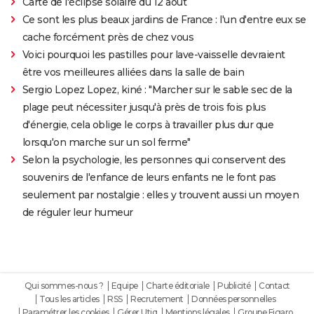
Carte de l'éclipse solaire du 12 août
Ce sont les plus beaux jardins de France : l'un d'entre eux se
cache forcément près de chez vous
Voici pourquoi les pastilles pour lave-vaisselle devraient
être vos meilleures alliées dans la salle de bain
Sergio Lopez Lopez, kiné : "Marcher sur le sable sec de la
plage peut nécessiter jusqu'à près de trois fois plus
d'énergie, cela oblige le corps à travailler plus dur que
lorsqu'on marche sur un sol ferme"
Selon la psychologie, les personnes qui conservent des
souvenirs de l'enfance de leurs enfants ne le font pas
seulement par nostalgie : elles y trouvent aussi un moyen
de réguler leur humeur
Qui sommes-nous ?
Equipe
Charte éditoriale
Publicité
Contact
Tous les articles
RSS
Recrutement
Données personnelles
Paramétrer les cookies
Gérer Utiq
Mentions légales
Groupe Figaro