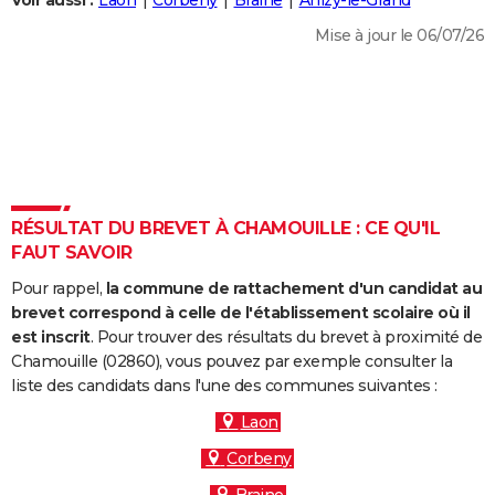
Voir aussi :
Laon
Corbeny
Braine
Anizy-le-Grand
City break
Voyage de noces
Climat
Destinations
Voyage nature
Forum
+
PHOTO
Mise à jour le 06/07/26
GUIDES D'ACHAT
BONS PLANS
CARTE DE VOEUX
Carte Bonne année
Carte Pâques
Carte de Noël
Carte Saint-Valentin
Carte d'anniversaire
DICTIONNAIRE
RÉSULTAT DU BREVET À CHAMOUILLE : CE QU'IL
Biographies
Expressions
Dictionnaire
Citations
Proverbes
FAUT SAVOIR
PROGRAMME TV
Pour rappel,
la commune de rattachement d'un candidat au
COPAINS D'AVANT
brevet correspond à celle de l'établissement scolaire où il
Se connecter
Collèges
Universités
Service militaire
S'inscrire
Lycées
Primaires
Entreprises
Avis de recherche
est inscrit
. Pour trouver des résultats du brevet à proximité de
AVIS DE DÉCÈS
Chamouille (02860), vous pouvez par exemple consulter la
liste des candidats dans l'une des communes suivantes :
FORUM
Laon
Lifestyle
Sport
Television
Cinema
Bricolage
Culture
Auto
Voyage
Corbeny