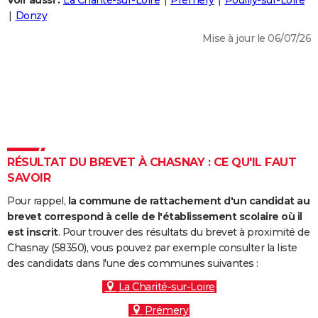
Voir aussi :
La Charité-sur-Loire
Prémery
Pouilly-sur-Loire
City break
Voyage de noces
Climat
Destinations
Voyage nature
Forum
+
Donzy
PHOTO
Mise à jour le 06/07/26
GUIDES D'ACHAT
BONS PLANS
CARTE DE VOEUX
Carte Bonne année
Carte Pâques
Carte de Noël
Carte Saint-Valentin
Carte d'anniversaire
DICTIONNAIRE
Biographies
Expressions
Dictionnaire
Citations
Proverbes
RÉSULTAT DU BREVET À CHASNAY : CE QU'IL FAUT
PROGRAMME TV
SAVOIR
COPAINS D'AVANT
Pour rappel,
la commune de rattachement d'un candidat au
Se connecter
Collèges
Universités
Service militaire
S'inscrire
Lycées
Primaires
Entreprises
Avis de recherche
brevet correspond à celle de l'établissement scolaire où il
AVIS DE DÉCÈS
est inscrit
. Pour trouver des résultats du brevet à proximité de
Chasnay (58350), vous pouvez par exemple consulter la liste
FORUM
des candidats dans l'une des communes suivantes :
Lifestyle
Sport
Television
Cinema
Bricolage
Culture
Auto
Voyage
La Charité-sur-Loire
Prémery