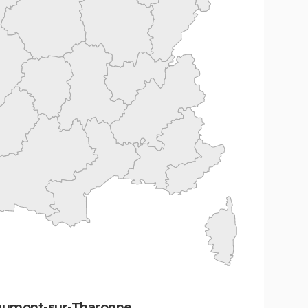
haumont-sur-Tharonne