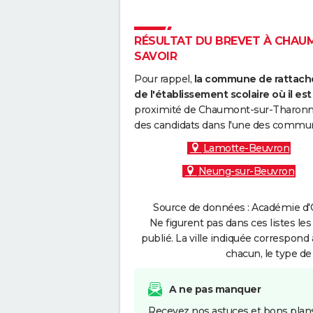
RÉSULTAT DU BREVET À CHAUM
SAVOIR
Pour rappel,
la commune de rattache
de l'établissement scolaire où il est 
proximité de Chaumont-sur-Tharonne 
des candidats dans l'une des commun
Lamotte-Beuvron
Neung-sur-Beuvron
Source de données : Académie d'O
Ne figurent pas dans ces listes les
publié. La ville indiquée correspond 
chacun, le type de 
A ne pas manquer
Recevez nos astuces et bons plans