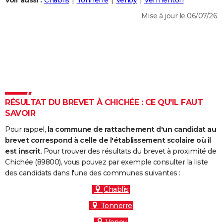
Voir aussi :
Chablis
Tonnerre
Venoy
Vermenton
City break
Voyage de noces
Climat
Destinations
Voyage nature
Forum
+
PHOTO
Mise à jour le 06/07/26
GUIDES D'ACHAT
BONS PLANS
CARTE DE VOEUX
Carte Bonne année
Carte Pâques
Carte de Noël
Carte Saint-Valentin
Carte d'anniversaire
DICTIONNAIRE
RÉSULTAT DU BREVET À CHICHÉE : CE QU'IL FAUT
Biographies
Expressions
Dictionnaire
Citations
Proverbes
SAVOIR
PROGRAMME TV
Pour rappel,
la commune de rattachement d'un candidat au
COPAINS D'AVANT
brevet correspond à celle de l'établissement scolaire où il
Se connecter
Collèges
Universités
Service militaire
S'inscrire
Lycées
Primaires
Entreprises
Avis de recherche
est inscrit
. Pour trouver des résultats du brevet à proximité de
AVIS DE DÉCÈS
Chichée (89800), vous pouvez par exemple consulter la liste
des candidats dans l'une des communes suivantes :
FORUM
Chablis
Lifestyle
Sport
Television
Cinema
Bricolage
Culture
Auto
Voyage
Tonnerre