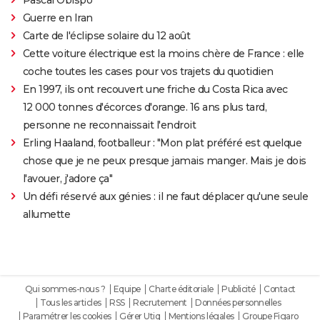
Guerre en Iran
Carte de l'éclipse solaire du 12 août
Cette voiture électrique est la moins chère de France : elle
coche toutes les cases pour vos trajets du quotidien
En 1997, ils ont recouvert une friche du Costa Rica avec
12 000 tonnes d'écorces d'orange. 16 ans plus tard,
personne ne reconnaissait l'endroit
Erling Haaland, footballeur : "Mon plat préféré est quelque
chose que je ne peux presque jamais manger. Mais je dois
l'avouer, j'adore ça"
Un défi réservé aux génies : il ne faut déplacer qu'une seule
allumette
Qui sommes-nous ?
Equipe
Charte éditoriale
Publicité
Contact
Tous les articles
RSS
Recrutement
Données personnelles
Paramétrer les cookies
Gérer Utiq
Mentions légales
Groupe Figaro