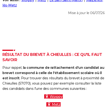
Voir aussi :
Woippy
Metz
Le Ban-Saint-Martin
Maizières-
City break
Voyage de noces
Climat
Destinations
Voyage nature
Forum
+
lès-Metz
PHOTO
Mise à jour le 06/07/26
GUIDES D'ACHAT
BONS PLANS
CARTE DE VOEUX
Carte Bonne année
Carte Pâques
Carte de Noël
Carte Saint-Valentin
Carte d'anniversaire
DICTIONNAIRE
Biographies
Expressions
Dictionnaire
Citations
Proverbes
RÉSULTAT DU BREVET À CHIEULLES : CE QU'IL FAUT
PROGRAMME TV
SAVOIR
COPAINS D'AVANT
Pour rappel,
la commune de rattachement d'un candidat au
Se connecter
Collèges
Universités
Service militaire
S'inscrire
Lycées
Primaires
Entreprises
Avis de recherche
brevet correspond à celle de l'établissement scolaire où il
AVIS DE DÉCÈS
est inscrit
. Pour trouver des résultats du brevet à proximité de
Chieulles (57070), vous pouvez par exemple consulter la liste
FORUM
des candidats dans l'une des communes suivantes :
Lifestyle
Sport
Television
Cinema
Bricolage
Culture
Auto
Voyage
Woippy
Metz