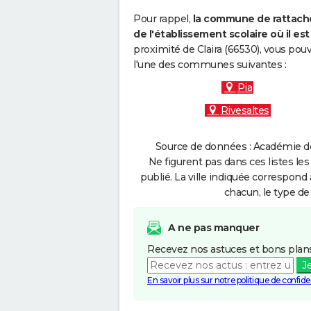
Pour rappel,
la commune de rattache
de l'établissement scolaire où il est 
proximité de Claira (66530), vous pou
l'une des communes suivantes :
Pia
Rivesaltes
Source de données : Académie de 
Ne figurent pas dans ces listes les
publié. La ville indiquée correspond 
chacun, le type de 
A ne pas manquer
Recevez nos astuces et bons plans
J
En savoir plus sur notre politique de confiden