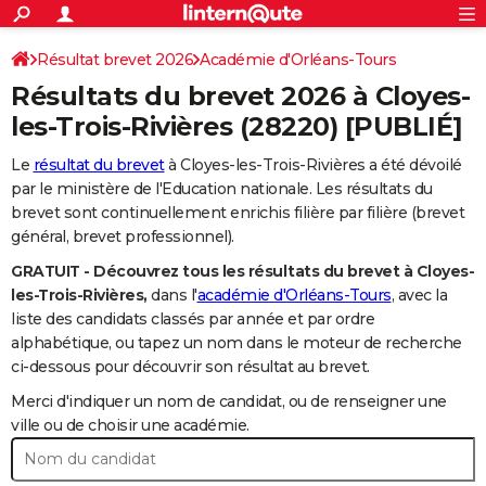
ACTUALITÉS
Connexion
S'inscrire
Résultat brevet 2026
Académie d'Orléans-Tours
Rechercher
Société
Education
Villes
Politique
Faits Divers
Monde
+
SPORT
Résultats du brevet 2026 à
Cloyes-
Football
Cyclisme
Forum
Coupe du monde 2026
Tennis
Rugby
CULTURE
les-Trois-Rivières
(28220) [PUBLIÉ]
TNT
Cinéma
Musique
Programme TV
Streaming
Sorties cinéma
+
FINANCE
Le
résultat du brevet
à Cloyes-les-Trois-Rivières a été dévoilé
par le ministère de l'Education nationale. Les résultats du
Impôts
Immobilier
Banque
Crédit
Retraite
Epargne
Risques naturels par ville
Assurance
AUTO
brevet sont continuellement enrichis filière par filière (brevet
général, brevet professionnel).
Réserver un essai
Berlines
Forum auto
Essais
Citadines
SUV
+
HIGH-TECH
GRATUIT - Découvrez tous les résultats du brevet à Cloyes-
Meilleur smartphone
Ordinateurs
Guide high-tech
Mobiles
Internet
Jeux vidéo
+
BRICOLAGE
les-Trois-Rivières,
dans l'
académie d'Orléans-Tours
, avec la
liste des candidats classés par année et par ordre
Aménagement intérieur
Cuisine
Jardinage
+
Forum
Extérieur
Salle de bains
Rangement
WEEK-END
alphabétique, ou tapez un nom dans le moteur de recherche
ci-dessous pour découvrir son résultat au brevet.
Escapades
Expositions
Week-end nature
Guides de France
Patrimoine
Musées
+
LIFESTYLE
Merci d'indiquer un nom de candidat, ou de renseigner une
Bien-être
Mode
+
Art de vivre
Loisirs
Modes de vie
ville ou de choisir une académie.
SANTE
Guide de la santé
Médicaments
+
Alimentation
Maladies
Sommeil
VOYAGE