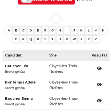
1
A
B
C
D
E
F
G
H
I
J
K
L
M
N
O
P
Q
R
S
T
U
V
W
X
Y
Z
Candidat
Ville
Résultat
Beucher Léa
Cloyes-les-Trois-
Rivières
Brevet général
Bontemps Adèle
Cloyes-les-Trois-
Rivières
Brevet général
Boucher Emma
Cloyes-les-Trois-
Rivières
Brevet général