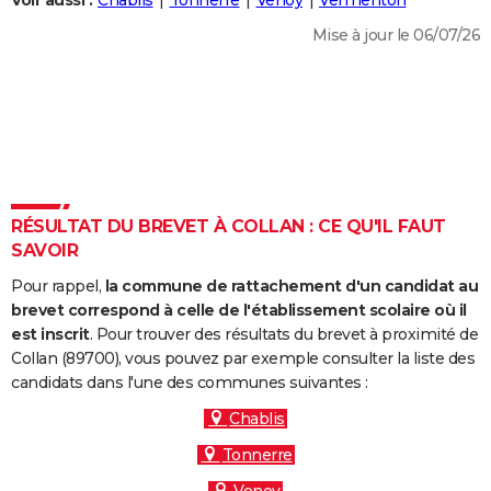
Voir aussi :
Chablis
Tonnerre
Venoy
Vermenton
City break
Voyage de noces
Climat
Destinations
Voyage nature
Forum
+
PHOTO
Mise à jour le 06/07/26
GUIDES D'ACHAT
BONS PLANS
CARTE DE VOEUX
Carte Bonne année
Carte Pâques
Carte de Noël
Carte Saint-Valentin
Carte d'anniversaire
DICTIONNAIRE
RÉSULTAT DU BREVET À COLLAN : CE QU'IL FAUT
Biographies
Expressions
Dictionnaire
Citations
Proverbes
SAVOIR
PROGRAMME TV
Pour rappel,
la commune de rattachement d'un candidat au
COPAINS D'AVANT
brevet correspond à celle de l'établissement scolaire où il
Se connecter
Collèges
Universités
Service militaire
S'inscrire
Lycées
Primaires
Entreprises
Avis de recherche
est inscrit
. Pour trouver des résultats du brevet à proximité de
AVIS DE DÉCÈS
Collan (89700), vous pouvez par exemple consulter la liste des
candidats dans l'une des communes suivantes :
FORUM
Chablis
Lifestyle
Sport
Television
Cinema
Bricolage
Culture
Auto
Voyage
Tonnerre