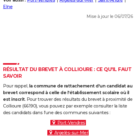
Voir aussi :
Port-Vendres
Argelès-sur-Mer
Saint-André
City break
Voyage de noces
Climat
Destinations
Voyage nature
Forum
+
Elne
PHOTO
Mise à jour le 06/07/26
GUIDES D'ACHAT
BONS PLANS
CARTE DE VOEUX
Carte Bonne année
Carte Pâques
Carte de Noël
Carte Saint-Valentin
Carte d'anniversaire
DICTIONNAIRE
Biographies
Expressions
Dictionnaire
Citations
Proverbes
RÉSULTAT DU BREVET À COLLIOURE : CE QU'IL FAUT
PROGRAMME TV
SAVOIR
COPAINS D'AVANT
Pour rappel,
la commune de rattachement d'un candidat au
Se connecter
Collèges
Universités
Service militaire
S'inscrire
Lycées
Primaires
Entreprises
Avis de recherche
brevet correspond à celle de l'établissement scolaire où il
AVIS DE DÉCÈS
est inscrit
. Pour trouver des résultats du brevet à proximité de
Collioure (66190), vous pouvez par exemple consulter la liste
FORUM
des candidats dans l'une des communes suivantes :
Lifestyle
Sport
Television
Cinema
Bricolage
Culture
Auto
Voyage
Port-Vendres
Argelès-sur-Mer