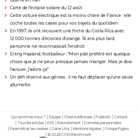
Carte de l'éclipse solaire du 12 août
Cette voiture électrique est la moins chère de France : elle
coche toutes les cases pour vos trajets du quotidien
En 1997, ils ont recouvert une friche du Costa Rica avec
12 000 tonnes d'écorces d'orange. 16 ans plus tard,
personne ne reconnaissait l'endroit
Erling Haaland, footballeur : "Mon plat préféré est quelque
chose que je ne peux presque jamais manger. Mais je dois
l'avouer, j'adore ça"
Un défi réservé aux génies : il ne faut déplacer qu'une seule
allumette
Qui sommes-nous ?
Equipe
Charte éditoriale
Publicité
Contact
Tous les articles
RSS
Recrutement
Données personnelles
Paramétrer les cookies
Gérer Utiq
Mentions légales
Groupe Figaro
© 2026 CCM Benchmark