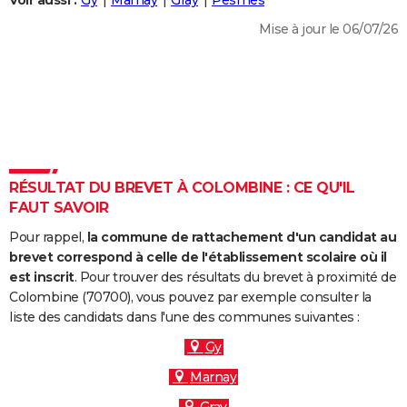
Voir aussi :
Gy
Marnay
Gray
Pesmes
City break
Voyage de noces
Climat
Destinations
Voyage nature
Forum
+
PHOTO
Mise à jour le 06/07/26
GUIDES D'ACHAT
BONS PLANS
CARTE DE VOEUX
Carte Bonne année
Carte Pâques
Carte de Noël
Carte Saint-Valentin
Carte d'anniversaire
DICTIONNAIRE
RÉSULTAT DU BREVET À COLOMBINE : CE QU'IL
Biographies
Expressions
Dictionnaire
Citations
Proverbes
FAUT SAVOIR
PROGRAMME TV
Pour rappel,
la commune de rattachement d'un candidat au
COPAINS D'AVANT
brevet correspond à celle de l'établissement scolaire où il
Se connecter
Collèges
Universités
Service militaire
S'inscrire
Lycées
Primaires
Entreprises
Avis de recherche
est inscrit
. Pour trouver des résultats du brevet à proximité de
AVIS DE DÉCÈS
Colombine (70700), vous pouvez par exemple consulter la
liste des candidats dans l'une des communes suivantes :
FORUM
Gy
Lifestyle
Sport
Television
Cinema
Bricolage
Culture
Auto
Voyage
Marnay