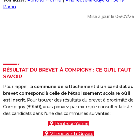
Voir aussi :
Pont-sur-Yonne
Villeneuve-la-Guyard
Sens
City break
Voyage de noces
Climat
Destinations
Voyage nature
Forum
+
Paron
PHOTO
Mise à jour le 06/07/26
GUIDES D'ACHAT
BONS PLANS
CARTE DE VOEUX
Carte Bonne année
Carte Pâques
Carte de Noël
Carte Saint-Valentin
Carte d'anniversaire
DICTIONNAIRE
Biographies
Expressions
Dictionnaire
Citations
Proverbes
RÉSULTAT DU BREVET À COMPIGNY : CE QU'IL FAUT
PROGRAMME TV
SAVOIR
COPAINS D'AVANT
Pour rappel,
la commune de rattachement d'un candidat au
Se connecter
Collèges
Universités
Service militaire
S'inscrire
Lycées
Primaires
Entreprises
Avis de recherche
brevet correspond à celle de l'établissement scolaire où il
AVIS DE DÉCÈS
est inscrit
. Pour trouver des résultats du brevet à proximité de
Compigny (89140), vous pouvez par exemple consulter la liste
FORUM
des candidats dans l'une des communes suivantes :
Lifestyle
Sport
Television
Cinema
Bricolage
Culture
Auto
Voyage
Pont-sur-Yonne
Villeneuve-la-Guyard