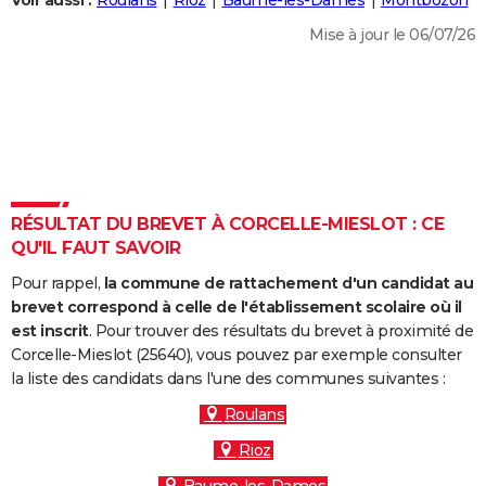
Voir aussi :
Roulans
Rioz
Baume-les-Dames
Montbozon
City break
Voyage de noces
Climat
Destinations
Voyage nature
Forum
+
PHOTO
Mise à jour le 06/07/26
GUIDES D'ACHAT
BONS PLANS
CARTE DE VOEUX
Carte Bonne année
Carte Pâques
Carte de Noël
Carte Saint-Valentin
Carte d'anniversaire
DICTIONNAIRE
RÉSULTAT DU BREVET À CORCELLE-MIESLOT : CE
Biographies
Expressions
Dictionnaire
Citations
Proverbes
QU'IL FAUT SAVOIR
PROGRAMME TV
Pour rappel,
la commune de rattachement d'un candidat au
COPAINS D'AVANT
brevet correspond à celle de l'établissement scolaire où il
Se connecter
Collèges
Universités
Service militaire
S'inscrire
Lycées
Primaires
Entreprises
Avis de recherche
est inscrit
. Pour trouver des résultats du brevet à proximité de
AVIS DE DÉCÈS
Corcelle-Mieslot (25640), vous pouvez par exemple consulter
la liste des candidats dans l'une des communes suivantes :
FORUM
Roulans
Lifestyle
Sport
Television
Cinema
Bricolage
Culture
Auto
Voyage
Rioz