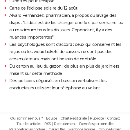
Lunettes pour l'éclipse
Carte de l'éclipse solaire du 12 août
Alvaro Fernandez, pharmacien, à propos du lavage des
draps : "L'idéal est de les changer une fois par semaine, ou
au maximum tous les dix jours. Cependant, il y a des
nuances importantes"
Les psychologues sont d'accord : ceux qui conservent les
reçus ou les vieux tickets de caisses ne sont pas des
accumulateurs, mais ont besoin de contrôle
Du carton au lieu du gazon : de plus en plus de jardiniers
misent sur cette méthode
Des policiers déguisés en buisson verbalisent les
conducteurs utilisant leur téléphone au volant
Qui sommes-nous ?
Equipe
Charte éditoriale
Publicité
Contact
Tous les articles
RSS
Recrutement
Données personnelles
Paramétrer les cookies
Gérer Utiq
Mentions légales
Groupe Figaro