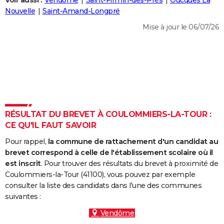
Voir aussi :
Vendôme
Saint-Firmin-des-Prés
Oucques La
City break
Voyage de noces
Climat
Destinations
Voyage nature
Forum
+
Nouvelle
Saint-Amand-Longpré
PHOTO
Mise à jour le 06/07/26
GUIDES D'ACHAT
BONS PLANS
CARTE DE VOEUX
Carte Bonne année
Carte Pâques
Carte de Noël
Carte Saint-Valentin
Carte d'anniversaire
DICTIONNAIRE
Biographies
Expressions
Dictionnaire
Citations
Proverbes
RÉSULTAT DU BREVET À COULOMMIERS-LA-TOUR :
PROGRAMME TV
CE QU'IL FAUT SAVOIR
COPAINS D'AVANT
Pour rappel,
la commune de rattachement d'un candidat au
Se connecter
Collèges
Universités
Service militaire
S'inscrire
Lycées
Primaires
Entreprises
Avis de recherche
brevet correspond à celle de l'établissement scolaire où il
AVIS DE DÉCÈS
est inscrit
. Pour trouver des résultats du brevet à proximité de
Coulommiers-la-Tour (41100), vous pouvez par exemple
FORUM
consulter la liste des candidats dans l'une des communes
Lifestyle
Sport
Television
Cinema
Bricolage
Culture
Auto
Voyage
suivantes :
Vendôme