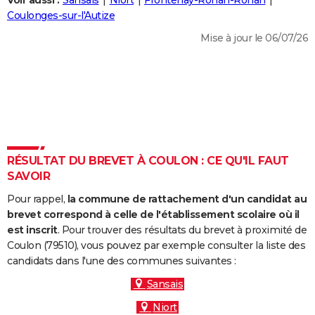
Voir aussi :
Sansais
Niort
Frontenay-Rohan-Rohan
City break
Voyage de noces
Climat
Destinations
Voyage nature
Forum
+
Coulonges-sur-l'Autize
PHOTO
Mise à jour le 06/07/26
GUIDES D'ACHAT
BONS PLANS
CARTE DE VOEUX
Carte Bonne année
Carte Pâques
Carte de Noël
Carte Saint-Valentin
Carte d'anniversaire
DICTIONNAIRE
Biographies
Expressions
Dictionnaire
Citations
Proverbes
RÉSULTAT DU BREVET À COULON : CE QU'IL FAUT
PROGRAMME TV
SAVOIR
COPAINS D'AVANT
Pour rappel,
la commune de rattachement d'un candidat au
Se connecter
Collèges
Universités
Service militaire
S'inscrire
Lycées
Primaires
Entreprises
Avis de recherche
brevet correspond à celle de l'établissement scolaire où il
AVIS DE DÉCÈS
est inscrit
. Pour trouver des résultats du brevet à proximité de
Coulon (79510), vous pouvez par exemple consulter la liste des
FORUM
candidats dans l'une des communes suivantes :
Lifestyle
Sport
Television
Cinema
Bricolage
Culture
Auto
Voyage
Sansais
Niort