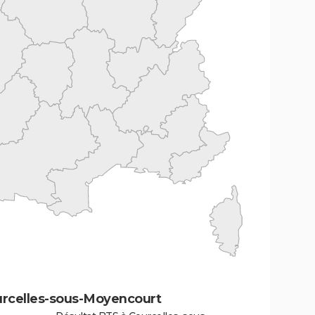
urcelles-sous-Moyencourt