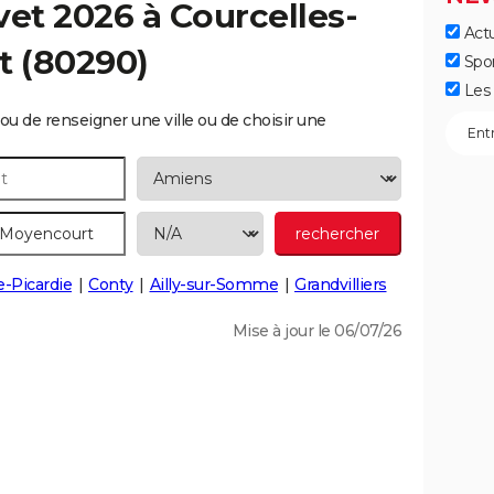
vet 2026 à
Courcelles-
Actu
t
(80290)
Spo
Les 
ou de renseigner une ville ou de choisir une
e-Picardie
Conty
Ailly-sur-Somme
Grandvilliers
Mise à jour le 06/07/26