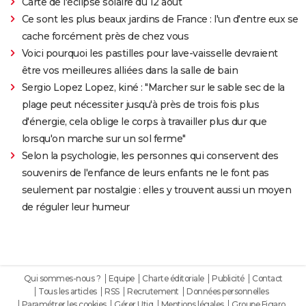
Carte de l'éclipse solaire du 12 août
Ce sont les plus beaux jardins de France : l'un d'entre eux se
cache forcément près de chez vous
Voici pourquoi les pastilles pour lave-vaisselle devraient
être vos meilleures alliées dans la salle de bain
Sergio Lopez Lopez, kiné : "Marcher sur le sable sec de la
plage peut nécessiter jusqu'à près de trois fois plus
d'énergie, cela oblige le corps à travailler plus dur que
lorsqu'on marche sur un sol ferme"
Selon la psychologie, les personnes qui conservent des
souvenirs de l'enfance de leurs enfants ne le font pas
seulement par nostalgie : elles y trouvent aussi un moyen
de réguler leur humeur
Qui sommes-nous ?
Equipe
Charte éditoriale
Publicité
Contact
Tous les articles
RSS
Recrutement
Données personnelles
Paramétrer les cookies
Gérer Utiq
Mentions légales
Groupe Figaro