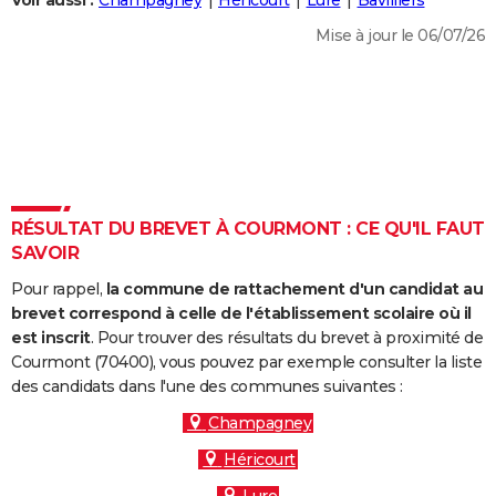
Voir aussi :
Champagney
Héricourt
Lure
Bavilliers
City break
Voyage de noces
Climat
Destinations
Voyage nature
Forum
+
PHOTO
Mise à jour le 06/07/26
GUIDES D'ACHAT
BONS PLANS
CARTE DE VOEUX
Carte Bonne année
Carte Pâques
Carte de Noël
Carte Saint-Valentin
Carte d'anniversaire
DICTIONNAIRE
RÉSULTAT DU BREVET À COURMONT : CE QU'IL FAUT
Biographies
Expressions
Dictionnaire
Citations
Proverbes
SAVOIR
PROGRAMME TV
Pour rappel,
la commune de rattachement d'un candidat au
COPAINS D'AVANT
brevet correspond à celle de l'établissement scolaire où il
Se connecter
Collèges
Universités
Service militaire
S'inscrire
Lycées
Primaires
Entreprises
Avis de recherche
est inscrit
. Pour trouver des résultats du brevet à proximité de
AVIS DE DÉCÈS
Courmont (70400), vous pouvez par exemple consulter la liste
des candidats dans l'une des communes suivantes :
FORUM
Champagney
Lifestyle
Sport
Television
Cinema
Bricolage
Culture
Auto
Voyage
Héricourt