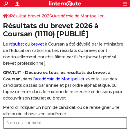
ACTUALITÉS
Connexion
S'inscrire
Résultat brevet 2026
Académie de Montpellier
Rechercher
Société
Education
Villes
Politique
Faits Divers
Monde
+
SPORT
Résultats du brevet 2026 à
Football
Cyclisme
Forum
Coupe du monde 2026
Tennis
Rugby
CULTURE
Coursan
(11110) [PUBLIÉ]
TNT
Cinéma
Musique
Programme TV
Streaming
Sorties cinéma
+
FINANCE
Le
résultat du brevet
à Coursan a été dévoilé par le ministère
de l'Education nationale. Les résultats du brevet sont
Impôts
Immobilier
Banque
Crédit
Retraite
Epargne
Risques naturels par ville
Assurance
AUTO
continuellement enrichis filière par filière (brevet général,
brevet professionnel).
Réserver un essai
Berlines
Forum auto
Essais
Citadines
SUV
+
HIGH-TECH
GRATUIT - Découvrez tous les résultats du brevet à
Meilleur smartphone
Ordinateurs
Guide high-tech
Mobiles
Internet
Jeux vidéo
+
BRICOLAGE
Coursan,
dans l'
académie de Montpellier
, avec la liste des
candidats classés par année et par ordre alphabétique, ou
Aménagement intérieur
Cuisine
Jardinage
+
Forum
Extérieur
Salle de bains
Rangement
WEEK-END
tapez un nom dans le moteur de recherche ci-dessous pour
découvrir son résultat au brevet.
Escapades
Expositions
Week-end nature
Guides de France
Patrimoine
Musées
+
LIFESTYLE
Merci d'indiquer un nom de candidat, ou de renseigner une
Bien-être
Mode
+
Art de vivre
Loisirs
Modes de vie
ville ou de choisir une académie.
SANTE
Guide de la santé
Médicaments
+
Alimentation
Maladies
Sommeil
VOYAGE