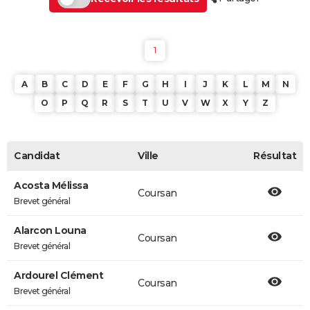
1
A
B
C
D
E
F
G
H
I
J
K
L
M
N
O
P
Q
R
S
T
U
V
W
X
Y
Z
Candidat
Ville
Résultat
Acosta Mélissa
Coursan
Brevet général
Alarcon Louna
Coursan
Brevet général
Ardourel Clément
Coursan
Brevet général