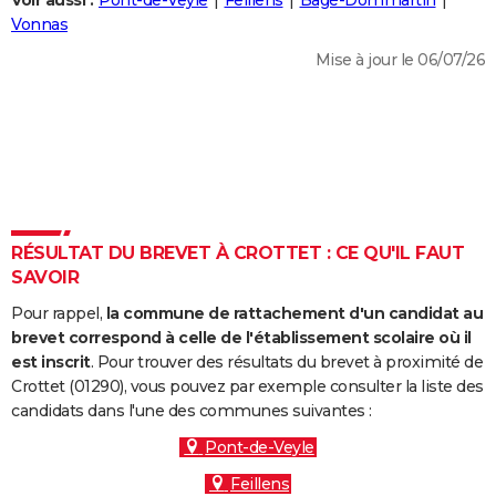
Voir aussi :
Pont-de-Veyle
Feillens
Bâgé-Dommartin
City break
Voyage de noces
Climat
Destinations
Voyage nature
Forum
+
Vonnas
PHOTO
Mise à jour le 06/07/26
GUIDES D'ACHAT
BONS PLANS
CARTE DE VOEUX
Carte Bonne année
Carte Pâques
Carte de Noël
Carte Saint-Valentin
Carte d'anniversaire
DICTIONNAIRE
Biographies
Expressions
Dictionnaire
Citations
Proverbes
RÉSULTAT DU BREVET À CROTTET : CE QU'IL FAUT
PROGRAMME TV
SAVOIR
COPAINS D'AVANT
Pour rappel,
la commune de rattachement d'un candidat au
Se connecter
Collèges
Universités
Service militaire
S'inscrire
Lycées
Primaires
Entreprises
Avis de recherche
brevet correspond à celle de l'établissement scolaire où il
AVIS DE DÉCÈS
est inscrit
. Pour trouver des résultats du brevet à proximité de
Crottet (01290), vous pouvez par exemple consulter la liste des
FORUM
candidats dans l'une des communes suivantes :
Lifestyle
Sport
Television
Cinema
Bricolage
Culture
Auto
Voyage
Pont-de-Veyle
Feillens