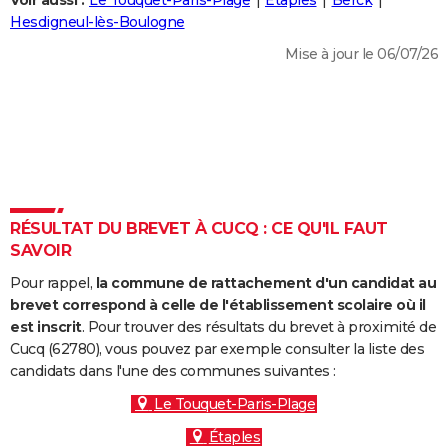
Voir aussi :
Le Touquet-Paris-Plage
Étaples
Berck
City break
Voyage de noces
Climat
Destinations
Voyage nature
Forum
+
Hesdigneul-lès-Boulogne
PHOTO
Mise à jour le 06/07/26
GUIDES D'ACHAT
BONS PLANS
CARTE DE VOEUX
Carte Bonne année
Carte Pâques
Carte de Noël
Carte Saint-Valentin
Carte d'anniversaire
DICTIONNAIRE
Biographies
Expressions
Dictionnaire
Citations
Proverbes
RÉSULTAT DU BREVET À CUCQ : CE QU'IL FAUT
PROGRAMME TV
SAVOIR
COPAINS D'AVANT
Pour rappel,
la commune de rattachement d'un candidat au
Se connecter
Collèges
Universités
Service militaire
S'inscrire
Lycées
Primaires
Entreprises
Avis de recherche
brevet correspond à celle de l'établissement scolaire où il
AVIS DE DÉCÈS
est inscrit
. Pour trouver des résultats du brevet à proximité de
Cucq (62780), vous pouvez par exemple consulter la liste des
FORUM
candidats dans l'une des communes suivantes :
Lifestyle
Sport
Television
Cinema
Bricolage
Culture
Auto
Voyage
Le Touquet-Paris-Plage
Étaples