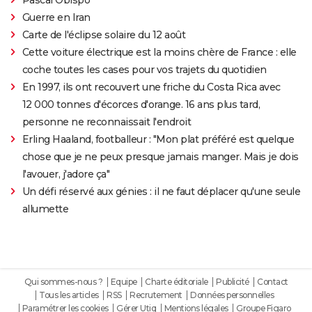
Guerre en Iran
Carte de l'éclipse solaire du 12 août
Cette voiture électrique est la moins chère de France : elle
coche toutes les cases pour vos trajets du quotidien
En 1997, ils ont recouvert une friche du Costa Rica avec
12 000 tonnes d'écorces d'orange. 16 ans plus tard,
personne ne reconnaissait l'endroit
Erling Haaland, footballeur : "Mon plat préféré est quelque
chose que je ne peux presque jamais manger. Mais je dois
l'avouer, j'adore ça"
Un défi réservé aux génies : il ne faut déplacer qu'une seule
allumette
Qui sommes-nous ?
Equipe
Charte éditoriale
Publicité
Contact
Tous les articles
RSS
Recrutement
Données personnelles
Paramétrer les cookies
Gérer Utiq
Mentions légales
Groupe Figaro