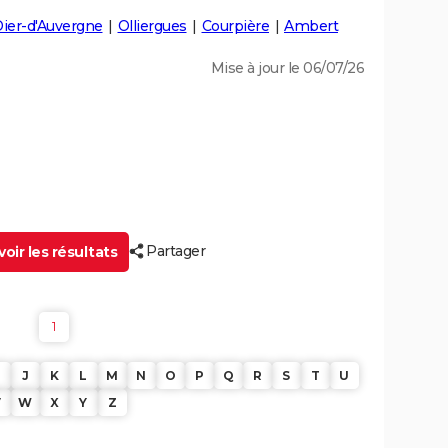
Dier-d'Auvergne
Olliergues
Courpière
Ambert
Mise à jour le 06/07/26
Partager
oir les résultats
1
J
K
L
M
N
O
P
Q
R
S
T
U
V
W
X
Y
Z