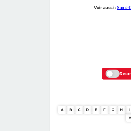
Voir aussi :
Saint-
Recev
A
B
C
D
E
F
G
H
I