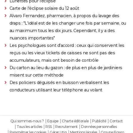
Lunettes pour l'éclipse
Carte de l'éclipse solaire du 12 août
Alvaro Fernandez, pharmacien, à propos du lavage des
draps : "L'idéal est de les changer une fois par semaine, ou
au maximum tous les dix jours. Cependant, il y a des
nuances importantes"
Les psychologues sont d'accord : ceux qui conservent les
reçus ou les vieux tickets de caisses ne sont pas des
accumulateurs, mais ont besoin de contrôle
Du carton au lieu du gazon : de plus en plus de jardiniers
misent sur cette méthode
Des policiers déguisés en buisson verbalisent les
conducteurs utilisant leur téléphone au volant
Qui sommes-nous ?
Equipe
Charte éditoriale
Publicité
Contact
Tous les articles
RSS
Recrutement
Données personnelles
Paramétrer les cookies
Gérer Utiq
Mentions légales
Groupe Figaro