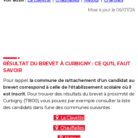
Voir aussi :
La Clayette
Chauffailles
Matour
Charolles
City break
Voyage de noces
Climat
Destinations
Voyage nature
Forum
+
PHOTO
Mise à jour le 06/07/26
GUIDES D'ACHAT
BONS PLANS
CARTE DE VOEUX
Carte Bonne année
Carte Pâques
Carte de Noël
Carte Saint-Valentin
Carte d'anniversaire
DICTIONNAIRE
RÉSULTAT DU BREVET À CURBIGNY : CE QU'IL FAUT
Biographies
Expressions
Dictionnaire
Citations
Proverbes
SAVOIR
PROGRAMME TV
Pour rappel,
la commune de rattachement d'un candidat au
COPAINS D'AVANT
brevet correspond à celle de l'établissement scolaire où il
Se connecter
Collèges
Universités
Service militaire
S'inscrire
Lycées
Primaires
Entreprises
Avis de recherche
est inscrit
. Pour trouver des résultats du brevet à proximité de
AVIS DE DÉCÈS
Curbigny (71800), vous pouvez par exemple consulter la liste
des candidats dans l'une des communes suivantes :
FORUM
La Clayette
Lifestyle
Sport
Television
Cinema
Bricolage
Culture
Auto
Voyage
Chauffailles