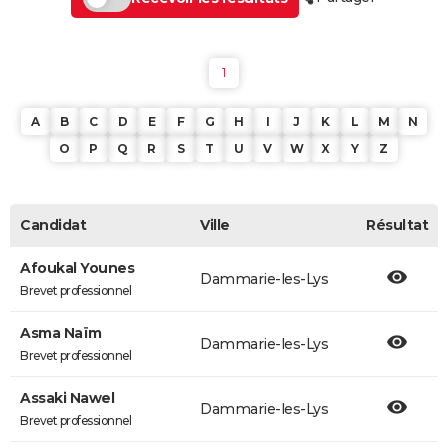
1
A
B
C
D
E
F
G
H
I
J
K
L
M
N
O
P
Q
R
S
T
U
V
W
X
Y
Z
Candidat
Ville
Résultat
Afoukal Younes
Dammarie-les-Lys
Brevet professionnel
Asma Naïm
Dammarie-les-Lys
Brevet professionnel
Assaki Nawel
Dammarie-les-Lys
Brevet professionnel