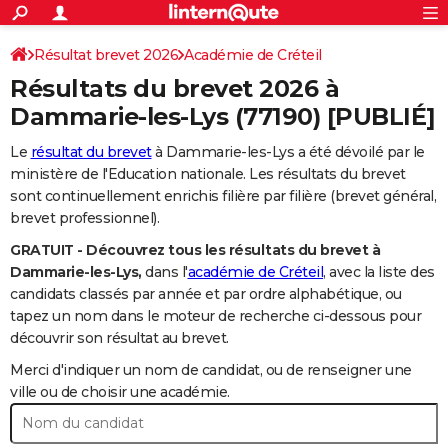
ACTUALITÉS
Connexion
S'inscrire
Résultat brevet 2026
Académie de Créteil
Rechercher
Société
Education
Villes
Politique
Faits Divers
Monde
+
SPORT
Résultats du brevet 2026 à
Football
Cyclisme
Forum
Coupe du monde 2026
Tennis
Rugby
CULTURE
Dammarie-les-Lys
(77190) [PUBLIÉ]
TNT
Cinéma
Musique
Programme TV
Streaming
Sorties cinéma
+
FINANCE
Le
résultat du brevet
à Dammarie-les-Lys a été dévoilé par le
ministère de l'Education nationale. Les résultats du brevet
Impôts
Immobilier
Banque
Crédit
Retraite
Epargne
Risques naturels par ville
Assurance
AUTO
sont continuellement enrichis filière par filière (brevet général,
brevet professionnel).
Réserver un essai
Berlines
Forum auto
Essais
Citadines
SUV
+
HIGH-TECH
GRATUIT - Découvrez tous les résultats du brevet à
Meilleur smartphone
Ordinateurs
Guide high-tech
Mobiles
Internet
Jeux vidéo
+
BRICOLAGE
Dammarie-les-Lys,
dans l'
académie de Créteil
, avec la liste des
candidats classés par année et par ordre alphabétique, ou
Aménagement intérieur
Cuisine
Jardinage
+
Forum
Extérieur
Salle de bains
Rangement
WEEK-END
tapez un nom dans le moteur de recherche ci-dessous pour
découvrir son résultat au brevet.
Escapades
Expositions
Week-end nature
Guides de France
Patrimoine
Musées
+
LIFESTYLE
Merci d'indiquer un nom de candidat, ou de renseigner une
Bien-être
Mode
+
Art de vivre
Loisirs
Modes de vie
ville ou de choisir une académie.
SANTE
Guide de la santé
Médicaments
+
Alimentation
Maladies
Sommeil
VOYAGE