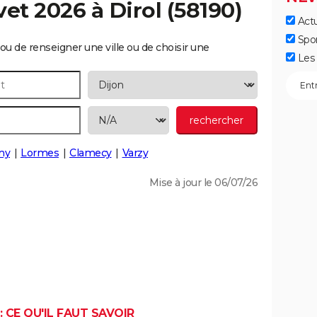
vet 2026 à
Dirol
(58190)
Actu
Spo
ou de renseigner une ville ou de choisir une
Les 
ny
Lormes
Clamecy
Varzy
Mise à jour le 06/07/26
 CE QU'IL FAUT SAVOIR