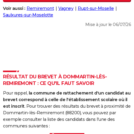
City break
Voyage de noces
Climat
Destinations
Voyage nature
Forum
+
PHOTO
Voir aussi :
Remiremont
Vagney
Rupt-sur-Moselle
Saulxures-sur-Moselotte
GUIDES D'ACHAT
Mise à jour le 06/07/26
BONS PLANS
CARTE DE VOEUX
Carte Bonne année
Carte Pâques
Carte de Noël
Carte Saint-Valentin
Carte d'anniversaire
DICTIONNAIRE
Biographies
Expressions
Dictionnaire
Citations
Proverbes
PROGRAMME TV
RÉSULTAT DU BREVET À DOMMARTIN-LÈS-
COPAINS D'AVANT
REMIREMONT : CE QU'IL FAUT SAVOIR
Se connecter
Collèges
Universités
Service militaire
S'inscrire
Lycées
Primaires
Entreprises
Avis de recherche
AVIS DE DÉCÈS
Pour rappel,
la commune de rattachement d'un candidat au
brevet correspond à celle de l'établissement scolaire où il
FORUM
est inscrit
. Pour trouver des résultats du brevet à proximité de
Dommartin-lès-Remiremont (88200), vous pouvez par
Lifestyle
Sport
Television
Cinema
Bricolage
Culture
Auto
Voyage
exemple consulter la liste des candidats dans l'une des
communes suivantes :