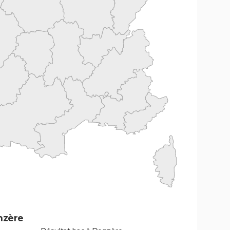
nzère