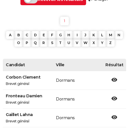
1
A
B
C
D
E
F
G
H
I
J
K
L
M
N
O
P
Q
R
S
T
U
V
W
X
Y
Z
Candidat
Ville
Résultat
Corbon Clement
Dormans
Brevet général
Fronteau Damien
Dormans
Brevet général
Gaillet Lahna
Dormans
Brevet général