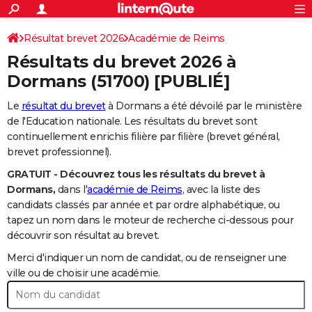
ACTUALITÉS
Connexion
S'inscrire
Résultat brevet 2026
Académie de Reims
Rechercher
Société
Education
Villes
Politique
Faits Divers
Monde
+
SPORT
Résultats du brevet 2026 à
Football
Cyclisme
Forum
Coupe du monde 2026
Tennis
Rugby
CULTURE
Dormans
(51700) [PUBLIÉ]
TNT
Cinéma
Musique
Programme TV
Streaming
Sorties cinéma
+
FINANCE
Le
résultat du brevet
à Dormans a été dévoilé par le ministère
de l'Education nationale. Les résultats du brevet sont
Impôts
Immobilier
Banque
Crédit
Retraite
Epargne
Risques naturels par ville
Assurance
AUTO
continuellement enrichis filière par filière (brevet général,
brevet professionnel).
Réserver un essai
Berlines
Forum auto
Essais
Citadines
SUV
+
HIGH-TECH
GRATUIT - Découvrez tous les résultats du brevet à
Meilleur smartphone
Ordinateurs
Guide high-tech
Mobiles
Internet
Jeux vidéo
+
BRICOLAGE
Dormans,
dans l'
académie de Reims
, avec la liste des
candidats classés par année et par ordre alphabétique, ou
Aménagement intérieur
Cuisine
Jardinage
+
Forum
Extérieur
Salle de bains
Rangement
WEEK-END
tapez un nom dans le moteur de recherche ci-dessous pour
découvrir son résultat au brevet.
Escapades
Expositions
Week-end nature
Guides de France
Patrimoine
Musées
+
LIFESTYLE
Merci d'indiquer un nom de candidat, ou de renseigner une
Bien-être
Mode
+
Art de vivre
Loisirs
Modes de vie
ville ou de choisir une académie.
SANTE
Guide de la santé
Médicaments
+
Alimentation
Maladies
Sommeil
VOYAGE