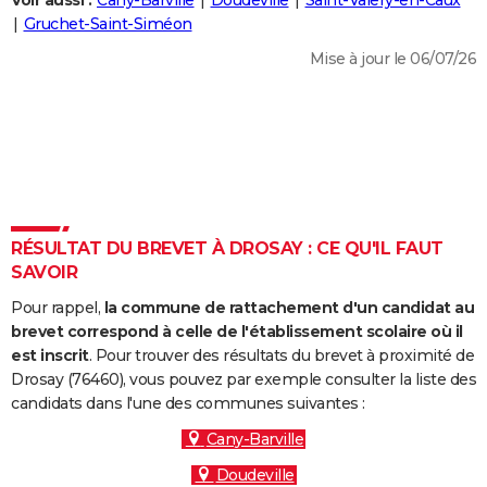
Voir aussi :
Cany-Barville
Doudeville
Saint-Valery-en-Caux
City break
Voyage de noces
Climat
Destinations
Voyage nature
Forum
+
Gruchet-Saint-Siméon
PHOTO
Mise à jour le 06/07/26
GUIDES D'ACHAT
BONS PLANS
CARTE DE VOEUX
Carte Bonne année
Carte Pâques
Carte de Noël
Carte Saint-Valentin
Carte d'anniversaire
DICTIONNAIRE
Biographies
Expressions
Dictionnaire
Citations
Proverbes
RÉSULTAT DU BREVET À DROSAY : CE QU'IL FAUT
PROGRAMME TV
SAVOIR
COPAINS D'AVANT
Pour rappel,
la commune de rattachement d'un candidat au
Se connecter
Collèges
Universités
Service militaire
S'inscrire
Lycées
Primaires
Entreprises
Avis de recherche
brevet correspond à celle de l'établissement scolaire où il
AVIS DE DÉCÈS
est inscrit
. Pour trouver des résultats du brevet à proximité de
Drosay (76460), vous pouvez par exemple consulter la liste des
FORUM
candidats dans l'une des communes suivantes :
Lifestyle
Sport
Television
Cinema
Bricolage
Culture
Auto
Voyage
Cany-Barville
Doudeville