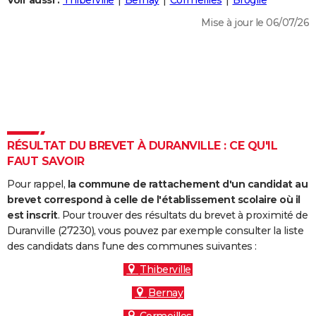
Voir aussi :
Thiberville
Bernay
Cormeilles
Broglie
City break
Voyage de noces
Climat
Destinations
Voyage nature
Forum
+
PHOTO
Mise à jour le 06/07/26
GUIDES D'ACHAT
BONS PLANS
CARTE DE VOEUX
Carte Bonne année
Carte Pâques
Carte de Noël
Carte Saint-Valentin
Carte d'anniversaire
DICTIONNAIRE
RÉSULTAT DU BREVET À DURANVILLE : CE QU'IL
Biographies
Expressions
Dictionnaire
Citations
Proverbes
FAUT SAVOIR
PROGRAMME TV
Pour rappel,
la commune de rattachement d'un candidat au
COPAINS D'AVANT
brevet correspond à celle de l'établissement scolaire où il
Se connecter
Collèges
Universités
Service militaire
S'inscrire
Lycées
Primaires
Entreprises
Avis de recherche
est inscrit
. Pour trouver des résultats du brevet à proximité de
AVIS DE DÉCÈS
Duranville (27230), vous pouvez par exemple consulter la liste
des candidats dans l'une des communes suivantes :
FORUM
Thiberville
Lifestyle
Sport
Television
Cinema
Bricolage
Culture
Auto
Voyage
Bernay