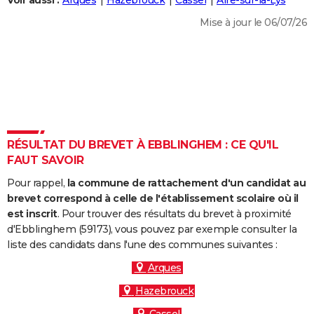
Voir aussi :
Arques
Hazebrouck
Cassel
Aire-sur-la-Lys
City break
Voyage de noces
Climat
Destinations
Voyage nature
Forum
+
PHOTO
Mise à jour le 06/07/26
GUIDES D'ACHAT
BONS PLANS
CARTE DE VOEUX
Carte Bonne année
Carte Pâques
Carte de Noël
Carte Saint-Valentin
Carte d'anniversaire
DICTIONNAIRE
RÉSULTAT DU BREVET À EBBLINGHEM : CE QU'IL
Biographies
Expressions
Dictionnaire
Citations
Proverbes
FAUT SAVOIR
PROGRAMME TV
Pour rappel,
la commune de rattachement d'un candidat au
COPAINS D'AVANT
brevet correspond à celle de l'établissement scolaire où il
Se connecter
Collèges
Universités
Service militaire
S'inscrire
Lycées
Primaires
Entreprises
Avis de recherche
est inscrit
. Pour trouver des résultats du brevet à proximité
AVIS DE DÉCÈS
d'Ebblinghem (59173), vous pouvez par exemple consulter la
liste des candidats dans l'une des communes suivantes :
FORUM
Arques
Lifestyle
Sport
Television
Cinema
Bricolage
Culture
Auto
Voyage
Hazebrouck