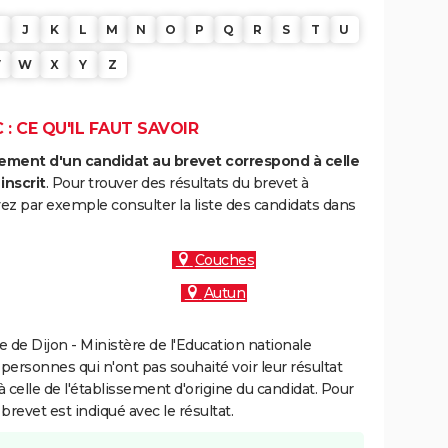
J
K
L
M
N
O
P
Q
R
S
T
U
V
W
X
Y
Z
: CE QU'IL FAUT SAVOIR
ment d'un candidat au brevet correspond à celle
inscrit
. Pour trouver des résultats du brevet à
ez par exemple consulter la liste des candidats dans
Couches
Autun
de Dijon - Ministère de l'Education nationale
 personnes qui n'ont pas souhaité voir leur résultat
à celle de l'établissement d'origine du candidat. Pour
brevet est indiqué avec le résultat.