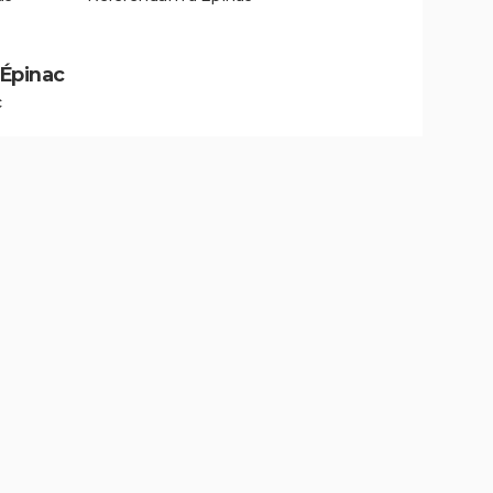
 Épinac
c