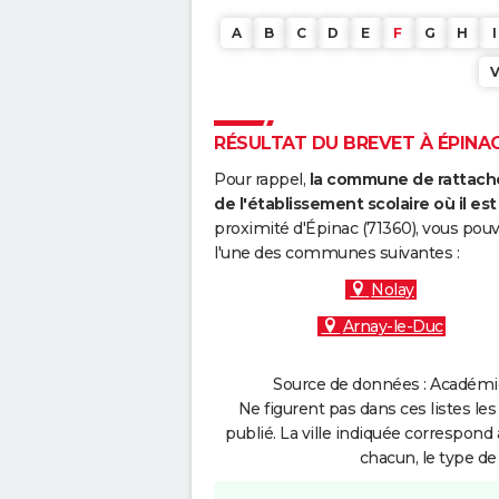
A
B
C
D
E
F
G
H
I
RÉSULTAT DU BREVET À ÉPINAC 
Pour rappel,
la commune de rattache
de l'établissement scolaire où il est 
proximité d'Épinac (71360), vous pouv
l'une des communes suivantes :
Nolay
Arnay-le-Duc
Source de données : Académie 
Ne figurent pas dans ces listes les
publié. La ville indiquée correspond 
chacun, le type de 