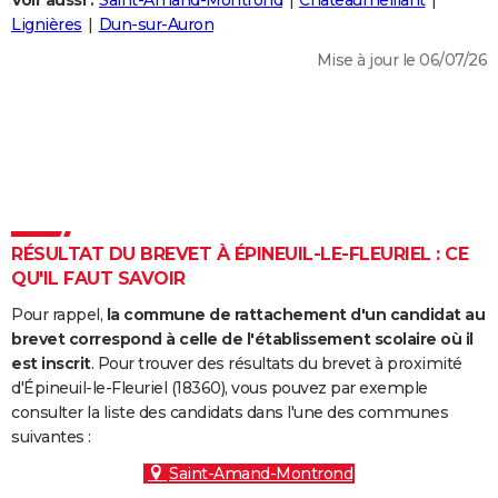
Voir aussi :
Saint-Amand-Montrond
Châteaumeillant
City break
Voyage de noces
Climat
Destinations
Voyage nature
Forum
+
Lignières
Dun-sur-Auron
PHOTO
Mise à jour le 06/07/26
GUIDES D'ACHAT
BONS PLANS
CARTE DE VOEUX
Carte Bonne année
Carte Pâques
Carte de Noël
Carte Saint-Valentin
Carte d'anniversaire
DICTIONNAIRE
Biographies
Expressions
Dictionnaire
Citations
Proverbes
RÉSULTAT DU BREVET À ÉPINEUIL-LE-FLEURIEL : CE
PROGRAMME TV
QU'IL FAUT SAVOIR
COPAINS D'AVANT
Pour rappel,
la commune de rattachement d'un candidat au
Se connecter
Collèges
Universités
Service militaire
S'inscrire
Lycées
Primaires
Entreprises
Avis de recherche
brevet correspond à celle de l'établissement scolaire où il
AVIS DE DÉCÈS
est inscrit
. Pour trouver des résultats du brevet à proximité
d'Épineuil-le-Fleuriel (18360), vous pouvez par exemple
FORUM
consulter la liste des candidats dans l'une des communes
Lifestyle
Sport
Television
Cinema
Bricolage
Culture
Auto
Voyage
suivantes :
Saint-Amand-Montrond