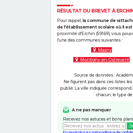
RÉSULTAT DU BREVET À ERCHIN 
Pour rappel,
la commune de rattache
de l'établissement scolaire où il est 
proximité d'Erchin (59169), vous pouv
l'une des communes suivantes :
Masny
Montigny-en-Ostrevent
Source de données : Académie 
Ne figurent pas dans ces listes les
publié. La ville indiquée correspond 
chacun, le type de 
A ne pas manquer
Recevez nos astuces et bons plans
J
En savoir plus sur notre politique de confiden