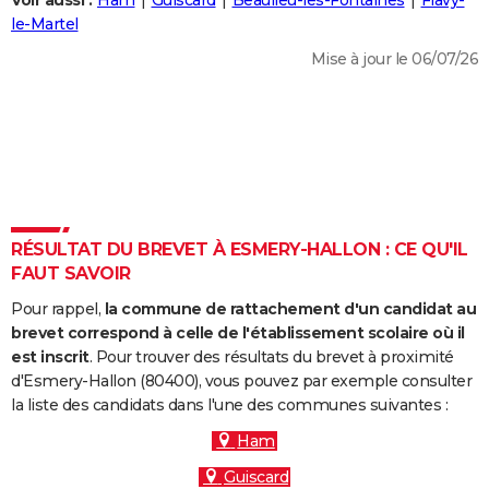
Voir aussi :
Ham
Guiscard
Beaulieu-les-Fontaines
Flavy-
City break
Voyage de noces
Climat
Destinations
Voyage nature
Forum
+
le-Martel
PHOTO
Mise à jour le 06/07/26
GUIDES D'ACHAT
BONS PLANS
CARTE DE VOEUX
Carte Bonne année
Carte Pâques
Carte de Noël
Carte Saint-Valentin
Carte d'anniversaire
DICTIONNAIRE
Biographies
Expressions
Dictionnaire
Citations
Proverbes
RÉSULTAT DU BREVET À ESMERY-HALLON : CE QU'IL
PROGRAMME TV
FAUT SAVOIR
COPAINS D'AVANT
Pour rappel,
la commune de rattachement d'un candidat au
Se connecter
Collèges
Universités
Service militaire
S'inscrire
Lycées
Primaires
Entreprises
Avis de recherche
brevet correspond à celle de l'établissement scolaire où il
AVIS DE DÉCÈS
est inscrit
. Pour trouver des résultats du brevet à proximité
d'Esmery-Hallon (80400), vous pouvez par exemple consulter
FORUM
la liste des candidats dans l'une des communes suivantes :
Lifestyle
Sport
Television
Cinema
Bricolage
Culture
Auto
Voyage
Ham
Guiscard