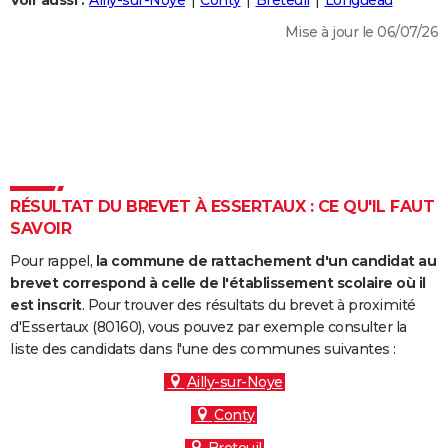
Voir aussi :
Ailly-sur-Noye
Conty
Breteuil
Longueau
City break
Voyage de noces
Climat
Destinations
Voyage nature
Forum
+
PHOTO
Mise à jour le 06/07/26
GUIDES D'ACHAT
BONS PLANS
CARTE DE VOEUX
Carte Bonne année
Carte Pâques
Carte de Noël
Carte Saint-Valentin
Carte d'anniversaire
DICTIONNAIRE
RÉSULTAT DU BREVET À ESSERTAUX : CE QU'IL FAUT
Biographies
Expressions
Dictionnaire
Citations
Proverbes
SAVOIR
PROGRAMME TV
Pour rappel,
la commune de rattachement d'un candidat au
COPAINS D'AVANT
brevet correspond à celle de l'établissement scolaire où il
Se connecter
Collèges
Universités
Service militaire
S'inscrire
Lycées
Primaires
Entreprises
Avis de recherche
est inscrit
. Pour trouver des résultats du brevet à proximité
AVIS DE DÉCÈS
d'Essertaux (80160), vous pouvez par exemple consulter la
liste des candidats dans l'une des communes suivantes :
FORUM
Ailly-sur-Noye
Lifestyle
Sport
Television
Cinema
Bricolage
Culture
Auto
Voyage
Conty