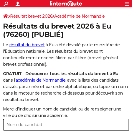
ACTUALITÉS
Connexion
S'inscrire
Résultat brevet 2026
Académie de Normandie
Rechercher
Société
Education
Villes
Politique
Faits Divers
Monde
+
SPORT
Résultats du brevet 2026 à
Eu
Football
Cyclisme
Forum
Coupe du monde 2026
Tennis
Rugby
CULTURE
(76260) [PUBLIÉ]
TNT
Cinéma
Musique
Programme TV
Streaming
Sorties cinéma
+
FINANCE
Le
résultat du brevet
à Eu a été dévoilé par le ministère de
l'Education nationale. Les résultats du brevet sont
Impôts
Immobilier
Banque
Crédit
Retraite
Epargne
Risques naturels par ville
Assurance
AUTO
continuellement enrichis filière par filière (brevet général,
brevet professionnel).
Réserver un essai
Berlines
Forum auto
Essais
Citadines
SUV
+
HIGH-TECH
GRATUIT - Découvrez tous les résultats du brevet à Eu,
Meilleur smartphone
Ordinateurs
Guide high-tech
Mobiles
Internet
Jeux vidéo
+
BRICOLAGE
dans l'
académie de Normandie
, avec la liste des candidats
classés par année et par ordre alphabétique, ou tapez un nom
Aménagement intérieur
Cuisine
Jardinage
+
Forum
Extérieur
Salle de bains
Rangement
WEEK-END
dans le moteur de recherche ci-dessous pour découvrir son
résultat au brevet.
Escapades
Expositions
Week-end nature
Guides de France
Patrimoine
Musées
+
LIFESTYLE
Merci d'indiquer un nom de candidat, ou de renseigner une
Bien-être
Mode
+
Art de vivre
Loisirs
Modes de vie
ville ou de choisir une académie.
SANTE
Guide de la santé
Médicaments
+
Alimentation
Maladies
Sommeil
VOYAGE