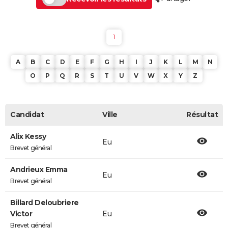
1
A
B
C
D
E
F
G
H
I
J
K
L
M
N
O
P
Q
R
S
T
U
V
W
X
Y
Z
Candidat
Ville
Résultat
Alix Kessy
Eu
Brevet général
Andrieux Emma
Eu
Brevet général
Billard Deloubriere
Victor
Eu
Brevet général