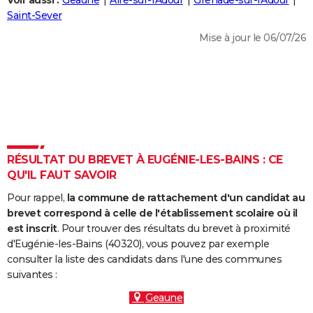
Voir aussi :
Geaune
Aire-sur-l'Adour
Grenade-sur-l'Adour
City break
Voyage de noces
Climat
Destinations
Voyage nature
Forum
+
Saint-Sever
PHOTO
Mise à jour le 06/07/26
GUIDES D'ACHAT
BONS PLANS
CARTE DE VOEUX
Carte Bonne année
Carte Pâques
Carte de Noël
Carte Saint-Valentin
Carte d'anniversaire
DICTIONNAIRE
Biographies
Expressions
Dictionnaire
Citations
Proverbes
RÉSULTAT DU BREVET À EUGÉNIE-LES-BAINS : CE
PROGRAMME TV
QU'IL FAUT SAVOIR
COPAINS D'AVANT
Pour rappel,
la commune de rattachement d'un candidat au
Se connecter
Collèges
Universités
Service militaire
S'inscrire
Lycées
Primaires
Entreprises
Avis de recherche
brevet correspond à celle de l'établissement scolaire où il
AVIS DE DÉCÈS
est inscrit
. Pour trouver des résultats du brevet à proximité
d'Eugénie-les-Bains (40320), vous pouvez par exemple
FORUM
consulter la liste des candidats dans l'une des communes
Lifestyle
Sport
Television
Cinema
Bricolage
Culture
Auto
Voyage
suivantes :
Geaune