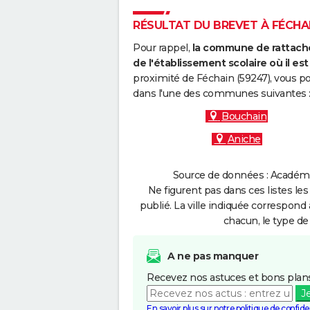
RÉSULTAT DU BREVET À FÉCHAIN
Pour rappel,
la commune de rattache
de l'établissement scolaire où il est 
proximité de Féchain (59247), vous po
dans l'une des communes suivantes 
Bouchain
Aniche
Source de données : Académie 
Ne figurent pas dans ces listes les
publié. La ville indiquée correspond 
chacun, le type de 
A ne pas manquer
Recevez nos astuces et bons plans
J
En savoir plus sur notre politique de confiden