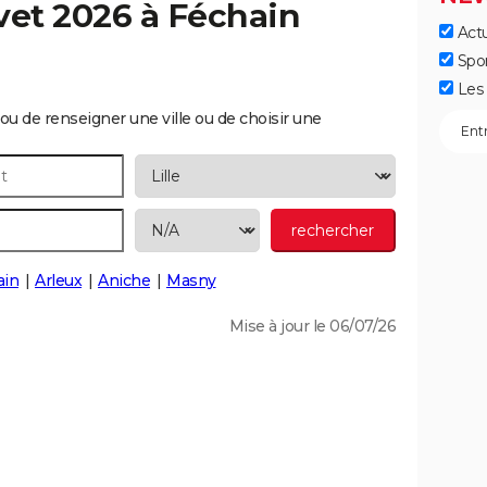
vet 2026 à
Féchain
Actu
Spo
Les 
ou de renseigner une ville ou de choisir une
ain
Arleux
Aniche
Masny
Mise à jour le 06/07/26