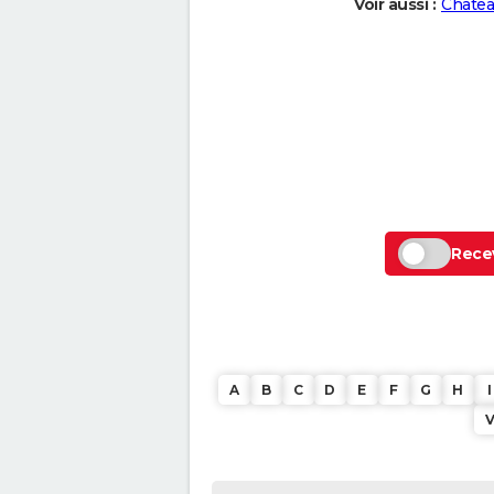
Voir aussi :
Châtea
Recev
A
B
C
D
E
F
G
H
I