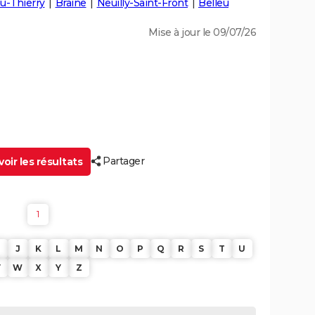
u-Thierry
Braine
Neuilly-Saint-Front
Belleu
Mise à jour le 09/07/26
Partager
oir les résultats
1
J
K
L
M
N
O
P
Q
R
S
T
U
V
W
X
Y
Z