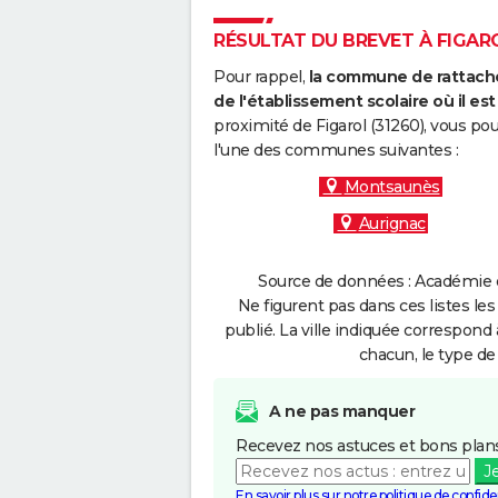
RÉSULTAT DU BREVET À FIGARO
Pour rappel,
la commune de rattache
de l'établissement scolaire où il est 
proximité de Figarol (31260), vous po
l'une des communes suivantes :
Montsaunès
Aurignac
Source de données : Académie d
Ne figurent pas dans ces listes les
publié. La ville indiquée correspond 
chacun, le type de 
A ne pas manquer
Recevez nos astuces et bons plans
J
En savoir plus sur notre politique de confiden